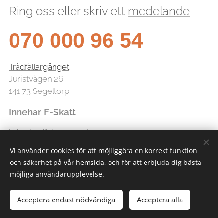
Ring oss eller skriv ett
medelande
070 000 96 54
Trädfällargänget
Juristvägen 26
141 73 Segeltorp
Innehar F-Skatt
info@tradfallarganget.se
Vi använder cookies för att möjliggöra en korrekt funktion
och säkerhet på vår hemsida, och för att erbjuda dig bästa
möjliga användarupplevelse.
Acceptera endast nödvändiga
Acceptera alla