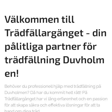
Välkommen till
Trädfällargänget - din
pålitliga partner för
trädfällning
Duvholm
en!
Behöver du professionell hjälp med trädfällning på
Duvholmen? Då har du kommit helt rätt! På
Trädfällargänget har vi lång erfarenhet och en passion
för att skapa säkra och effektiva lösningar för att ta
hand om dina träd.