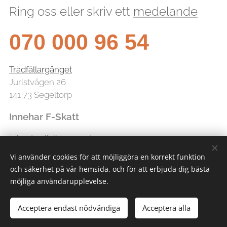
Ring oss eller skriv ett
medelande
070 000 96 54
Trädfällargänget
Juristvägen 26
141 73 Segeltorp
Innehar F-Skatt
info@tradfallarganget.se
Vi använder cookies för att möjliggöra en korrekt funktion
och säkerhet på vår hemsida, och för att erbjuda dig bästa
möjliga användarupplevelse.
Acceptera endast nödvändiga
Acceptera alla