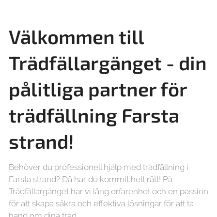
Välkommen till
Trädfällargänget - din
pålitliga partner för
trädfällning Farsta
strand!
Behöver du professionell hjälp med trädfällning i
Farsta strand? Då har du kommit helt rätt! På
Trädfällargänget har vi lång erfarenhet och en passion
för att skapa säkra och effektiva lösningar för att ta
hand om dina träd.