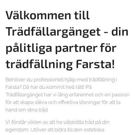
Välkommen till
Trädfällargänget - din
pålitliga partner för
trädfällning Farsta!
Behöver du professionell hjälp med trädfällning i
Farsta? Då har du kommit helt rätt! På
Trädfällargänget har vi lång erfarenhet och en passion
för att skapa säkra och effektiva lösningar för att ta
hand om dina träd.
Vi förstår vikten av att ha välskötta träd på din
egendom. Utöver att bidra till den estetiska