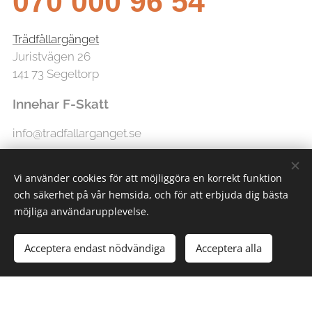
070 000 96 54
Trädfällargänget
Juristvägen 26
141 73 Segeltorp
Innehar F-Skatt
info@tradfallarganget.se
Vi använder cookies för att möjliggöra en korrekt funktion
och säkerhet på vår hemsida, och för att erbjuda dig bästa
möjliga användarupplevelse.
Acceptera endast nödvändiga
Acceptera alla