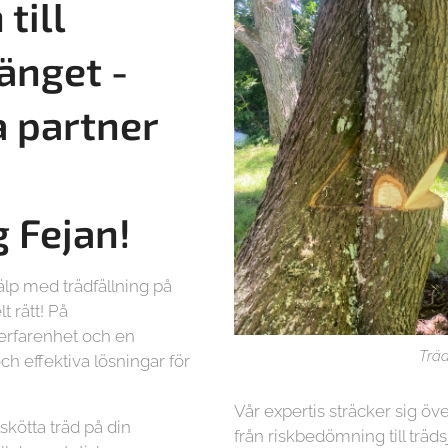
till
änget -
a partner
g
Fejan!
älp med trädfällning på
 rätt! På
 erfarenhet och en
Träd
ch effektiva lösningar för
Vår expertis sträcker sig öve
lskötta träd på din
från riskbedömning till träd