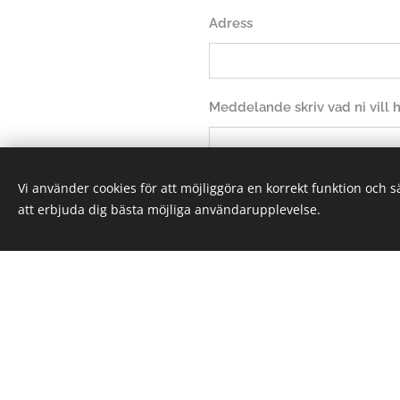
Adress
Meddelande skriv vad ni vill
Vi använder cookies för att möjliggöra en korrekt funktion och 
att erbjuda dig bästa möjliga användarupplevelse.
Sk