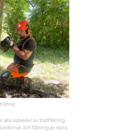
fällning
r alla aspekter av trädfällning,
sjukdomar och fällning av stora