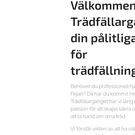
Välkommen 
Trädfällarg
din pålitlig
för
trädfällnin
Behöver du professionell hj
Fejan? Då har du kommit helt
Trädfällargänget har vi lång
passion för att skapa säkra o
att ta hand om dina träd.
Vi förstår vikten av att ha vä