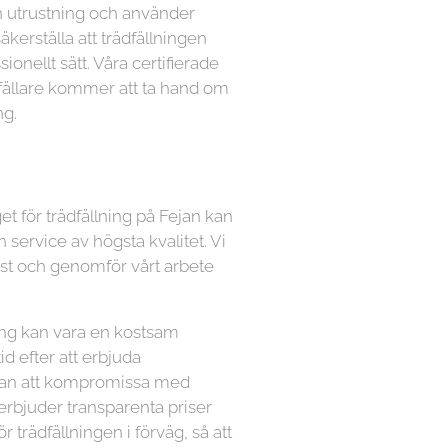
n utrustning och använder
kerställa att trädfällningen
ionellt sätt. Våra certifierade
dfällare kommer att ta hand om
ng.
et för trädfällning på Fejan kan
n service av högsta kvalitet. Vi
ämst och genomför vårt arbete
lning kan vara en kostsam
tid efter att erbjuda
utan att kompromissa med
 erbjuder transparenta priser
ör trädfällningen i förväg, så att