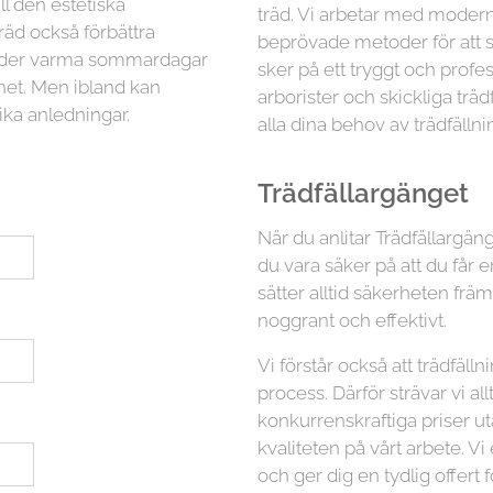
ll den estetiska
träd. Vi arbetar med moder
räd också förbättra
beprövade metoder för att sä
 under varma sommardagar
sker på ett tryggt och profess
ghet. Men ibland kan
arborister och skickliga trä
ika anledningar.
alla dina behov av trädfällni
Trädfällargänget
När du anlitar Trädfällargäng
du vara säker på att du får e
sätter alltid säkerheten fr
noggrant och effektivt.
Vi förstår också att trädfäl
process. Därför strävar vi all
konkurrenskraftiga priser 
kvaliteten på vårt arbete. Vi
och ger dig en tydlig offert f