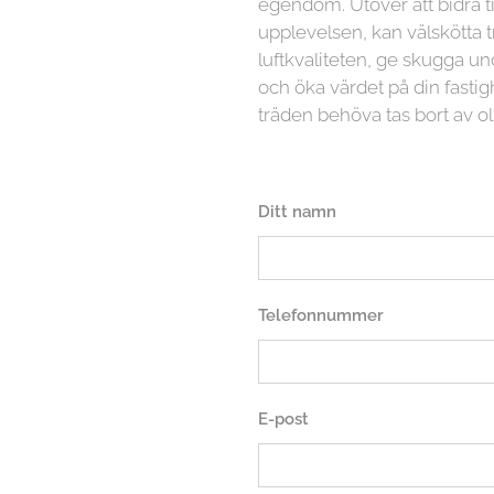
egendom. Utöver att bidra ti
upplevelsen, kan välskötta t
luftkvaliteten, ge skugga
och öka värdet på din fasti
träden behöva tas bort av ol
Ditt namn
Telefonnummer
E-post