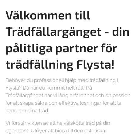
Välkommen till
Trädfällargänget - din
pålitliga partner för
trädfällning Flysta!
Behöver du professionell hjälp med trädfällning i
Flysta? Då har du kommit helt rätt! På
Trädfällargänget har vi lång erfarenhet och en passion
för att skapa säkra och effektiva lösningar för att ta
hand om dina träd.
Vi förstår vikten av att ha välskötta träd på din
egendom. Utöver att bidra till den estetiska