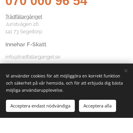
070 000 96 54
Trädfällargänget
Juristvägen 26
141 73 Segeltorp
Innehar F-Skatt
info@tradfallarganget.se
Vi använder cookies för att möjliggöra en korrekt funktion
och säkerhet på vår hemsida, och för att erbjuda dig bästa
möjliga användarupplevelse.
Acceptera endast nödvändiga
Acceptera alla