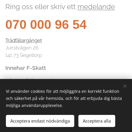
Ring oss eller skriv ett
medelande
070 000 96 54
Trädfällargänget
Juristvägen 26
141 73 Segeltorp
Innehar F-Skatt
info@tradfallarganget.se
Vi använder cookies för att möjliggöra en korrekt funktion
och säkerhet på vår hemsida, och för att erbjuda dig bästa
möjliga användarupplevelse.
Acceptera endast nödvändiga
Acceptera alla