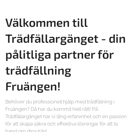
Välkommen till
Trädfällargänget - din
pålitliga partner för
trädfällning
Fruängen!
Behöver du professionell hjälp med trädfällning i
Fruängen? Då har du kommit helt rätt! På
Trädfällargänget har vi lång erfarenhet och en passion
för att skapa säkra och effektiva lösningar för att ta
hand om dina träd.