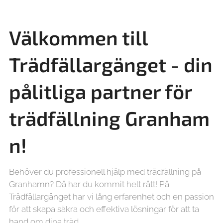
Välkommen till
Trädfällargänget - din
pålitliga partner för
trädfällning
Granham
n!
Behöver du professionell hjälp med trädfällning på
Granhamn? Då har du kommit helt rätt! På
Trädfällargänget har vi lång erfarenhet och en passion
för att skapa säkra och effektiva lösningar för att ta
hand om dina träd.