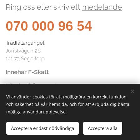
Ring oss eller skriv ett
medelande
070 000 96 54
Trädfällargänget
Juristvägen 26
141 73 Segeltorp
Innehar F-Skatt
info@tradfallarganget.se
Vi använder cookies för att möjliggöra en korrekt funktion
och säkerhet på vår hemsida, och för att erbjuda dig bästa
möjliga användarupplevelse.
Acceptera endast nödvändiga
Acceptera alla