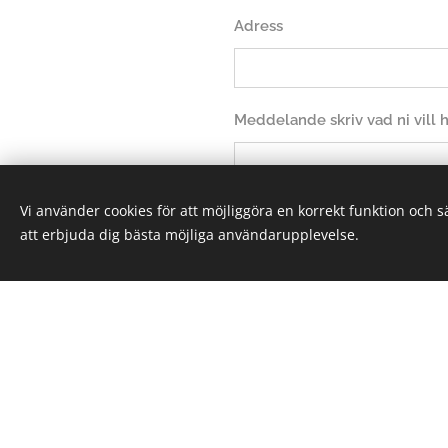
Adress
Meddelande skriv vad ni vill
Vi använder cookies för att möjliggöra en korrekt funktion och 
att erbjuda dig bästa möjliga användarupplevelse.
Sk