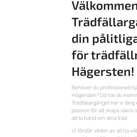
Välkommen 
Trädfällarg
din pålitlig
för trädfäl
Hägersten!
Behöver du professionell hjä
Hägersten? Då har du kommit
Trädfällargänget har vi lång
passion för att skapa säkra o
att ta hand om dina träd.
Vi förstår vikten av att ha vä