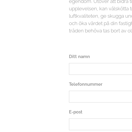
egendom. Utöver att bidra ti
upplevelsen, kan välskötta t
luftkvaliteten, ge skugga
och öka värdet på din fasti
träden behöva tas bort av ol
Ditt namn
Telefonnummer
E-post