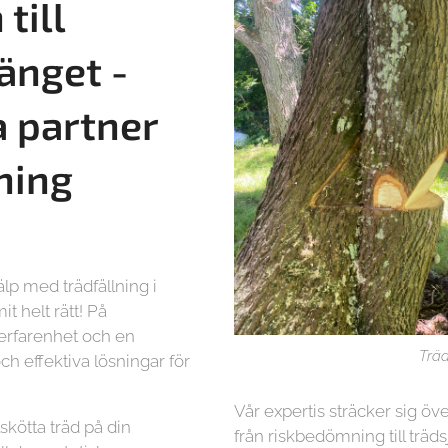
till
änget -
a partner
lning
lp med trädfällning i
 helt rätt! På
 erfarenhet och en
Träd
ch effektiva lösningar för
Vår expertis sträcker sig öve
lskötta träd på din
från riskbedömning till träd