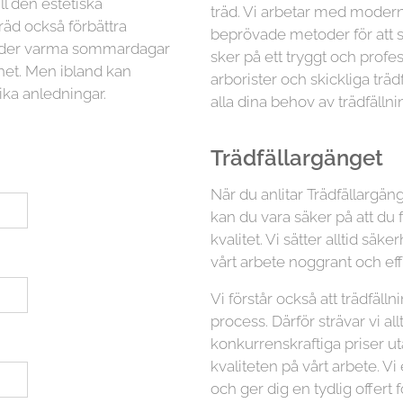
ll den estetiska
träd. Vi arbetar med moder
räd också förbättra
beprövade metoder för att sä
 under varma sommardagar
sker på ett tryggt och profess
ghet. Men ibland kan
arborister och skickliga trä
ika anledningar.
alla dina behov av trädfällni
Trädfällargänget
När du anlitar Trädfällargäng
kan du vara säker på att du 
kvalitet. Vi sätter alltid s
vårt arbete noggrant och eff
Vi förstår också att trädfäl
process. Därför strävar vi all
konkurrenskraftiga priser 
kvaliteten på vårt arbete. Vi
och ger dig en tydlig offert f