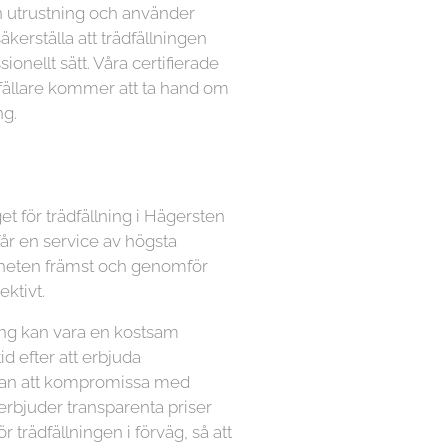
n utrustning och använder
kerställa att trädfällningen
ionellt sätt. Våra certifierade
dfällare kommer att ta hand om
ng.
et för trädfällning i Hägersten
får en service av högsta
äkerheten främst och genomför
ektivt.
lning kan vara en kostsam
tid efter att erbjuda
utan att kompromissa med
 erbjuder transparenta priser
ör trädfällningen i förväg, så att