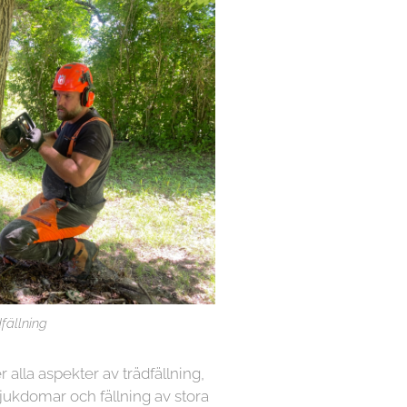
fällning
r alla aspekter av trädfällning,
sjukdomar och fällning av stora