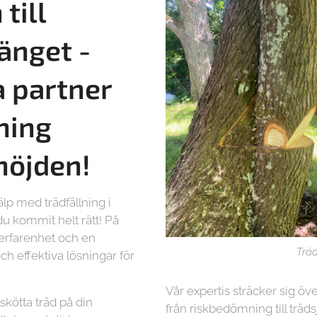
till
änget -
a partner
lning
öjden!
lp med trädfällning i
 kommit helt rätt! På
 erfarenhet och en
Träd
ch effektiva lösningar för
Vår expertis sträcker sig öve
lskötta träd på din
från riskbedömning till träd