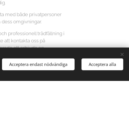
ig.
beta med både privatpersoner
h dess omgivningar.
och professionell trädfällning i
 att kontakta oss på
kerade att erbjuda en
ter dina behov. Lita på oss för
t säkert och effektivt sätt.
Acceptera endast nödvändiga
Acceptera alla
en kostnadsfri offert och boka