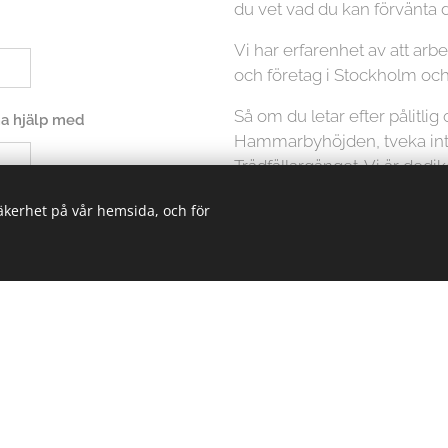
du vet vad du kan förvänta d
Vi har erfarenhet av att ar
och företag i Stockholm oc
Så om du letar efter pålitlig 
 ha hjälp med
Hammarbyhöjden, tveka inte
Trädfällargänget. Vi är dedi
högkvalitativ service som mö
säkerhet på vår hemsida, och för
att ta hand om dina träd på et
Kontakta oss idag för att få 
din trädfällningstjänst.
icka