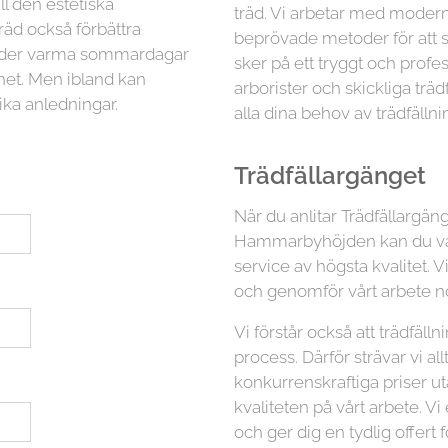
ll den estetiska
träd. Vi arbetar med moder
räd också förbättra
beprövade metoder för att sä
 under varma sommardagar
sker på ett tryggt och profess
ghet. Men ibland kan
arborister och skickliga trä
ika anledningar.
alla dina behov av trädfällni
Trädfällargänget
När du anlitar Trädfällargänge
Hammarbyhöjden kan du vara
service av högsta kvalitet. V
och genomför vårt arbete no
Vi förstår också att trädfäl
process. Därför strävar vi all
konkurrenskraftiga priser 
kvaliteten på vårt arbete. Vi
och ger dig en tydlig offert f