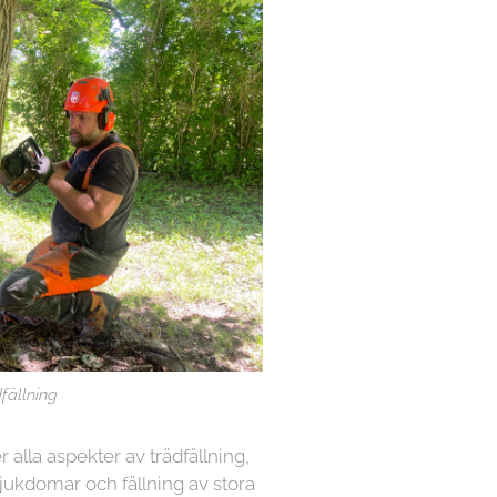
fällning
r alla aspekter av trädfällning,
sjukdomar och fällning av stora