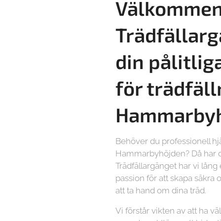
Välkommen 
Trädfällarg
din pålitlig
för trädfäl
Hammarbyh
Behöver du professionell hjä
Hammarbyhöjden? Då har du
Trädfällargänget har vi lång
passion för att skapa säkra o
att ta hand om dina träd.
Vi förstår vikten av att ha vä