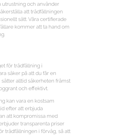
n utrustning och använder
kerställa att trädfällningen
ionellt sätt. Våra certifierade
dfällare kommer att ta hand om
ng.
t för trädfällning i
 säker på att du får en
i sätter alltid säkerheten främst
ggrant och effektivt.
lning kan vara en kostsam
tid efter att erbjuda
utan att kompromissa med
 erbjuder transparenta priser
ör trädfällningen i förväg, så att