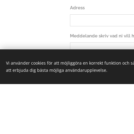
Adress
Meddelande skriv vad ni vill
Vi använder cookies för att möjliggöra en korrekt funktion och 
att erbjuda dig bästa möjliga användarupplevelse.
Sk