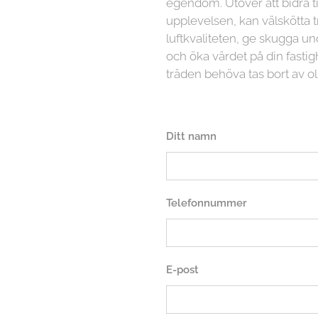
egendom. Utöver att bidra ti
upplevelsen, kan välskötta t
luftkvaliteten, ge skugga
och öka värdet på din fasti
träden behöva tas bort av ol
Ditt namn
Telefonnummer
E-post