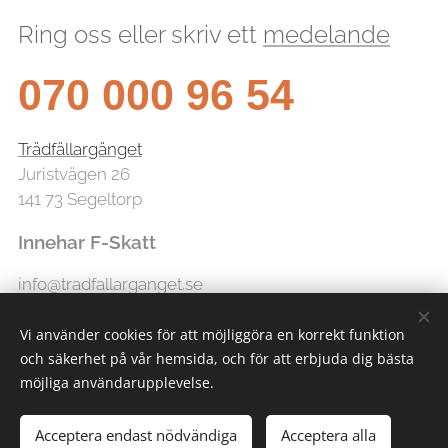
Ring oss eller skriv ett
medelande
070 000 96 54
Trädfällargänget
Juristvägen 26
141 73 Segeltorp
Innehar F-Skatt
info@tradfallarganget.se
Vi använder cookies för att möjliggöra en korrekt funktion
och säkerhet på vår hemsida, och för att erbjuda dig bästa
möjliga användarupplevelse.
Acceptera endast nödvändiga
Acceptera alla