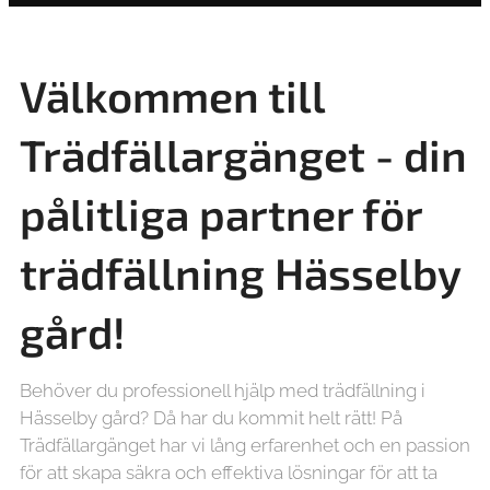
Välkommen till
Trädfällargänget - din
pålitliga partner för
trädfällning Hässelby
gård!
Behöver du professionell hjälp med trädfällning i
Hässelby gård? Då har du kommit helt rätt! På
Trädfällargänget har vi lång erfarenhet och en passion
för att skapa säkra och effektiva lösningar för att ta