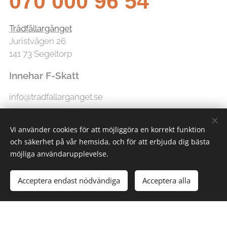
070 000 96 54
Trädfällargänget
Juristvägen 26
141 73 Segeltorp
Innehar F-Skatt
info@tradfallarganget.se
Vi använder cookies för att möjliggöra en korrekt funktion
och säkerhet på vår hemsida, och för att erbjuda dig bästa
möjliga användarupplevelse.
Acceptera endast nödvändiga
Acceptera alla