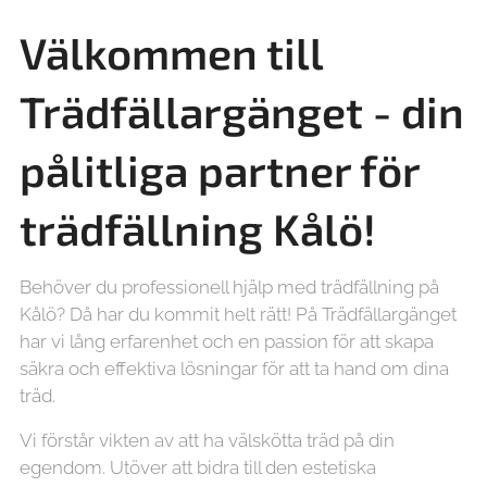
Välkommen till
Trädfällargänget - din
pålitliga partner för
trädfällning
Kålö!
Behöver du professionell hjälp med trädfällning på
Kålö? Då har du kommit helt rätt! På Trädfällargänget
har vi lång erfarenhet och en passion för att skapa
säkra och effektiva lösningar för att ta hand om dina
träd.
Vi förstår vikten av att ha välskötta träd på din
egendom. Utöver att bidra till den estetiska