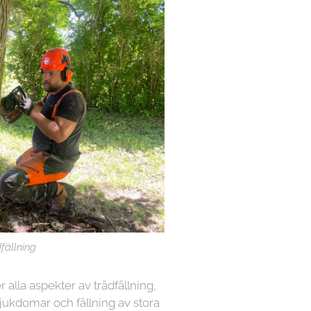
fällning
r alla aspekter av trädfällning,
sjukdomar och fällning av stora