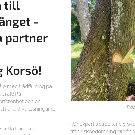
till
änget -
a partner
g
Korsö!
älp med trädfällning på
t rätt! På
 erfarenhet och en
Träd
ch effektiva lösningar för
Vår expertis sträcker sig öve
lskötta träd på din
från riskbedömning till träd