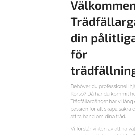
Välkommen 
Trädfällarg
din pålitlig
för
trädfällnin
Behöver du professionell hj
Korsö? Då har du kommit hel
Trädfällargänget har vi lång
passion för att skapa säkra o
att ta hand om dina träd.
Vi förstår vikten av att ha vä