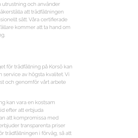
n utrustning och använder
kerställa att trädfällningen
ionellt sätt. Våra certifierade
dfällare kommer att ta hand om
ng.
et för trädfällning på Korsö kan
n service av högsta kvalitet. Vi
ämst och genomför vårt arbete
lning kan vara en kostsam
tid efter att erbjuda
utan att kompromissa med
 erbjuder transparenta priser
ör trädfällningen i förväg, så att