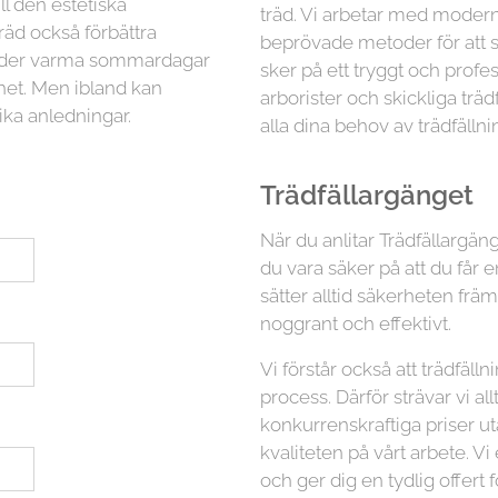
ll den estetiska
träd. Vi arbetar med moder
räd också förbättra
beprövade metoder för att sä
 under varma sommardagar
sker på ett tryggt och profess
ghet. Men ibland kan
arborister och skickliga trä
ika anledningar.
alla dina behov av trädfällni
Trädfällargänget
När du anlitar Trädfällargäng
du vara säker på att du får e
sätter alltid säkerheten fr
noggrant och effektivt.
Vi förstår också att trädfäl
process. Därför strävar vi all
konkurrenskraftiga priser 
kvaliteten på vårt arbete. Vi
och ger dig en tydlig offert f