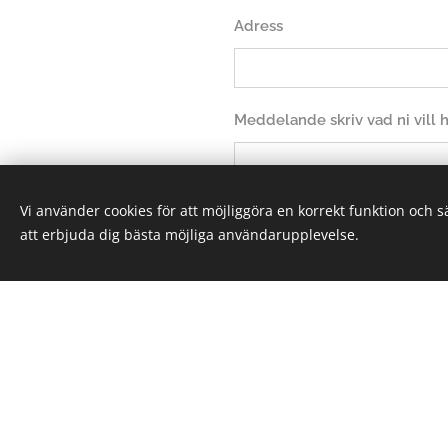
Adress
Meddelande skriv vad ni vill
Vi använder cookies för att möjliggöra en korrekt funktion och 
att erbjuda dig bästa möjliga användarupplevelse.
Sk