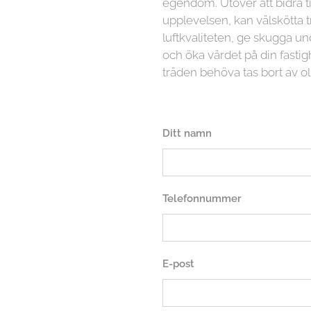
egendom. Utöver att bidra ti
upplevelsen, kan välskötta t
luftkvaliteten, ge skugga
och öka värdet på din fasti
träden behöva tas bort av ol
Ditt namn
Telefonnummer
E-post