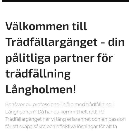
Välkommen till
Trädfällargänget - din
pålitliga partner för
trädfällning
Långholmen!
Behöver du professionell hjälp med trädfällning i
Långholmen? Då har du kommit helt rätt! På
Trädfällargänget har vi lång erfarenhet och en passion
för att skapa säkra och effektiva lösningar för att ta