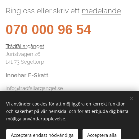
Ring oss eller skriv ett
medelande
070 000 96 54
Trädfällargänget
Juristvägen 26
141 73 Segeltorp
Innehar F-Skatt
info@tradfallarganget.se
Vi använder cookies för att möjliggöra en korrekt funktion
och säkerhet på vår hemsida, och för att erbjuda dig bästa
möjliga användarupplevelse.
Acceptera endast nödvändiga
Acceptera alla