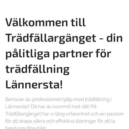
Välkommen till
Trädfällargänget - din
pålitliga partner för
trädfällning
Lännersta!
Behöver du professionell hjälp med trädfällning i
Lännersta? Då har du kommit helt rätt! På
Trädfällargänget har vi lång erfarenhet och en passion
för att skapa säkra och effektiva lösningar för att ta
hand om dina träd.