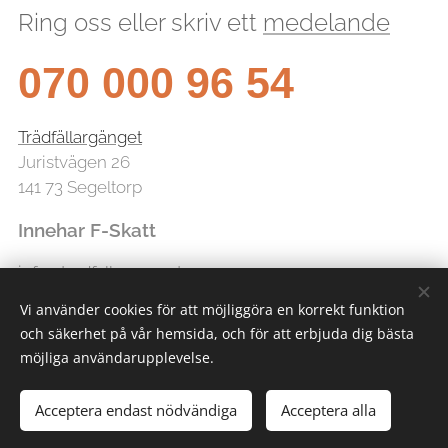
Ring oss eller skriv ett
medelande
070 000 96 54
Trädfällargänget
Juristvägen 26
141 73 Segeltorp
Innehar F-Skatt
info@tradfallarganget.se
Vi använder cookies för att möjliggöra en korrekt funktion
och säkerhet på vår hemsida, och för att erbjuda dig bästa
möjliga användarupplevelse.
Acceptera endast nödvändiga
Acceptera alla