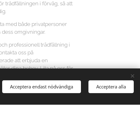
ör trädfällningen i förväg, så att
ig.
beta med både privatpersoner
h dess omgivningar.
och professionell trädfällning i
kontakta oss på
kerade att erbjuda en
ter dina behov. Lita på oss för
t säkert och effektivt sätt.
en kostnadsfri offert och boka
Acceptera endast nödvändiga
Acceptera alla