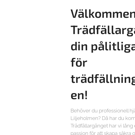
Välkommen 
Trädfällarg
din pålitlig
för
trädfällnin
en!
Behöver du professionell hjä
Liljeholmen? Då har du komm
Trädfällargänget har vi lång
passion för att skapa säkra o