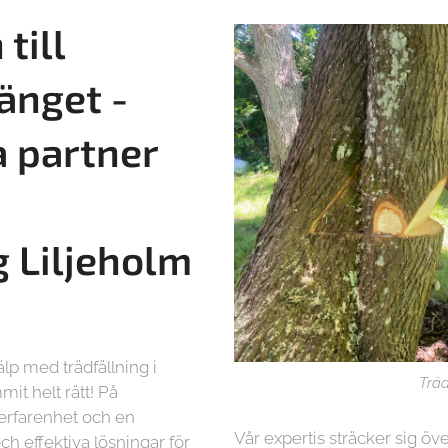
till
änget -
a partner
g
Liljeholm
lp med trädfällning i
Träd
it helt rätt! På
 erfarenhet och en
Vår expertis sträcker sig öve
ch effektiva lösningar för