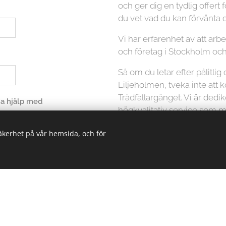
och ger dig en tydlig offert f
du vet vad du kan förvänta d
Vi har erfarenhet av att ar
och företag i Stockholm oc
Så om du letar efter pålitlig 
Liljeholmen, tveka inte att 
Trädfällargänget. Vi är dedi
 ha hjälp med
högkvalitativ service som mö
att ta hand om dina träd på et
säkerhet på vår hemsida, och för
Kontakta oss idag för att få 
din trädfällningstjänst.
icka