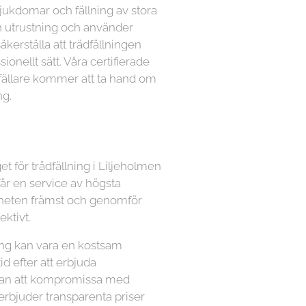
sjukdomar och fällning av stora
n utrustning och använder
kerställa att trädfällningen
ionellt sätt. Våra certifierade
dfällare kommer att ta hand om
ng.
et för trädfällning i Liljeholmen
får en service av högsta
äkerheten främst och genomför
ektivt.
lning kan vara en kostsam
tid efter att erbjuda
utan att kompromissa med
 erbjuder transparenta priser