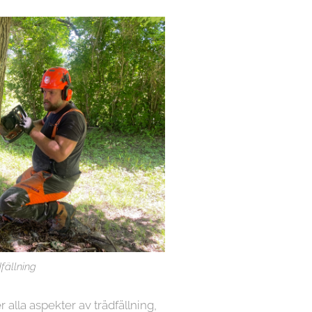
fällning
r alla aspekter av trädfällning,