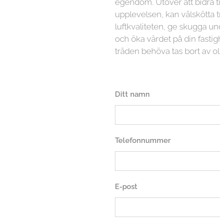
egendom. Utöver att bidra ti
upplevelsen, kan välskötta t
luftkvaliteten, ge skugga
och öka värdet på din fasti
träden behöva tas bort av ol
Ditt namn
Telefonnummer
E-post