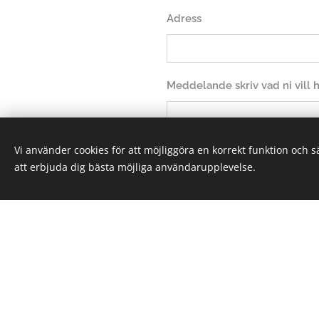
Adress
Meddelande skriv vad ni vill
Vi använder cookies för att möjliggöra en korrekt funktion och 
att erbjuda dig bästa möjliga användarupplevelse.
Sk