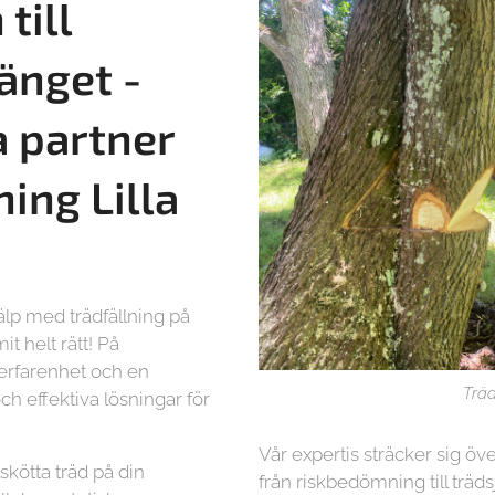
till
änget -
a partner
lning
Lilla
älp med trädfällning på
t helt rätt! På
 erfarenhet och en
Träd
ch effektiva lösningar för
Vår expertis sträcker sig öve
lskötta träd på din
från riskbedömning till träd