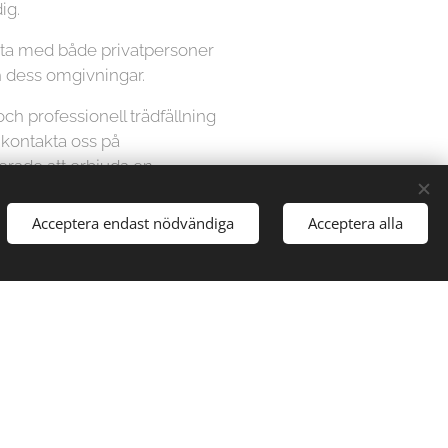
ig.
beta med både privatpersoner
h dess omgivningar.
 och professionell trädfällning
t kontakta oss på
kerade att erbjuda en
ter dina behov. Lita på oss för
t säkert och effektivt sätt.
Acceptera endast nödvändiga
Acceptera alla
en kostnadsfri offert och boka