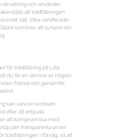
n utrustning och använder
kerställa att trädfällningen
ionellt sätt. Våra certifierade
dfällare kommer att ta hand om
ng.
t för trädfällning på Lilla
tt du får en service av högsta
äkerheten främst och genomför
ektivt.
lning kan vara en kostsam
tid efter att erbjuda
utan att kompromissa med
 erbjuder transparenta priser
ör trädfällningen i förväg, så att