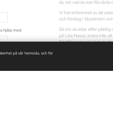
du vet vad du kan förvänta d
Vi har erfarenhet av att ar
och företag i Stockholm oc
Så om du letar efter pålitlig
 ha hjälp med
på Lilla Nassa, tveka inte at
Trädfällargänget. Vi är dedi
högkvalitativ service som mö
säkerhet på vår hemsida, och för
att ta hand om dina träd på et
Kontakta oss idag för att få 
din trädfällningstjänst.
icka