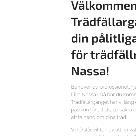
Välkommen 
Trädfällarg
din pålitlig
för trädfäl
Nassa!
Behöver du professionell hj
Lilla Nassa? Då har du kommi
Trädfällargänget har vi lång
passion för att skapa säkra o
att ta hand om dina träd.
Vi förstår vikten av att ha vä