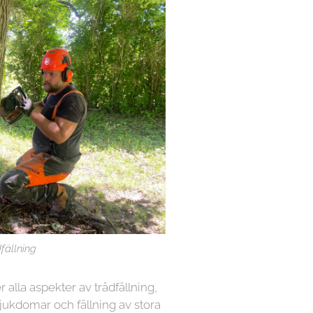
fällning
r alla aspekter av trädfällning,
sjukdomar och fällning av stora