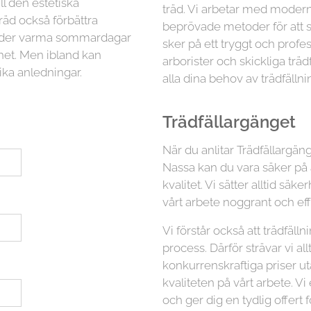
ll den estetiska
träd. Vi arbetar med moder
räd också förbättra
beprövade metoder för att sä
 under varma sommardagar
sker på ett tryggt och profess
ghet. Men ibland kan
arborister och skickliga trä
ika anledningar.
alla dina behov av trädfällni
Trädfällargänget
När du anlitar Trädfällargänge
Nassa kan du vara säker på a
kvalitet. Vi sätter alltid s
vårt arbete noggrant och eff
Vi förstår också att trädfäl
process. Därför strävar vi all
konkurrenskraftiga priser 
kvaliteten på vårt arbete. Vi
och ger dig en tydlig offert f