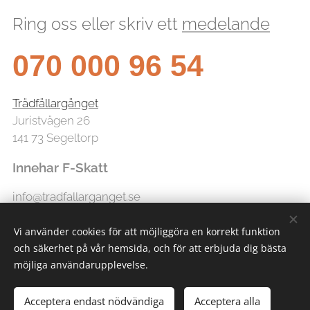
Ring oss eller skriv ett
medelande
070 000 96 54
Trädfällargänget
Juristvägen 26
141 73 Segeltorp
Innehar F-Skatt
info@tradfallarganget.se
Vi använder cookies för att möjliggöra en korrekt funktion
och säkerhet på vår hemsida, och för att erbjuda dig bästa
möjliga användarupplevelse.
Acceptera endast nödvändiga
Acceptera alla