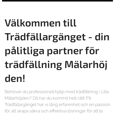
Välkommen till
Trädfällargänget - din
pålitliga partner för
trädfällning
Mälarhöj
den!
Behöver du professionell hjälp med trädfällning i Lilla
Mälarhöjden? Då har du kommit helt rätt! På
Trädfällargänget har vi lång erfarenhet och en passion
för att skapa säkra och effektiva lösningar för att ta