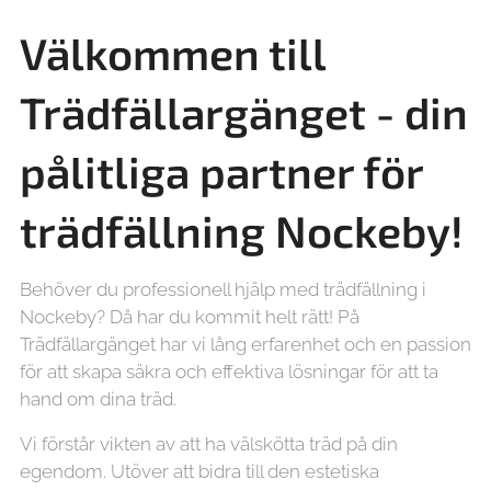
Välkommen till
Trädfällargänget - din
pålitliga partner för
trädfällning Nockeby!
Behöver du professionell hjälp med trädfällning i
Nockeby? Då har du kommit helt rätt! På
Trädfällargänget har vi lång erfarenhet och en passion
för att skapa säkra och effektiva lösningar för att ta
hand om dina träd.
Vi förstår vikten av att ha välskötta träd på din
egendom. Utöver att bidra till den estetiska