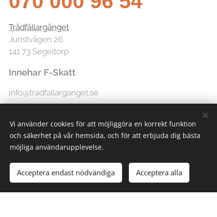
070 000 96 54
Trädfällargänget
Juristvägen 26
141 73 Segeltorp
Innehar F-Skatt
info@tradfallarganget.se
Vi använder cookies för att möjliggöra en korrekt funktion
och säkerhet på vår hemsida, och för att erbjuda dig bästa
möjliga användarupplevelse.
Acceptera endast nödvändiga
Acceptera alla