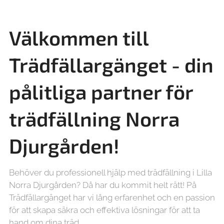
Välkommen till
Trädfällargänget - din
pålitliga partner för
trädfällning
Norra
Djurgården!
Behöver du professionell hjälp med trädfällning i Lilla
Norra Djurgården? Då har du kommit helt rätt! På
Trädfällargänget har vi lång erfarenhet och en passion
för att skapa säkra och effektiva lösningar för att ta
hand om dina träd.