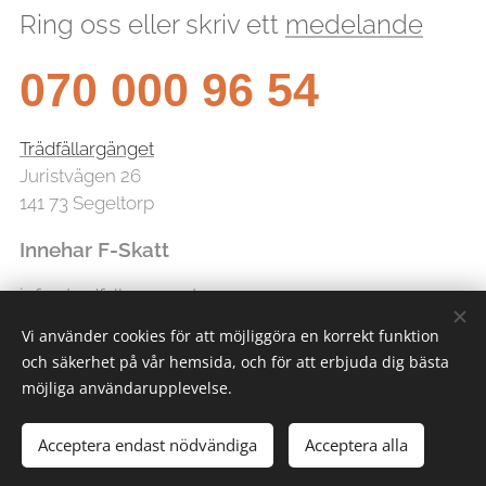
Ring oss eller skriv ett
medelande
070 000 96 54
Trädfällargänget
Juristvägen 26
141 73 Segeltorp
Innehar F-Skatt
info@tradfallarganget.se
Vi använder cookies för att möjliggöra en korrekt funktion
och säkerhet på vår hemsida, och för att erbjuda dig bästa
möjliga användarupplevelse.
Acceptera endast nödvändiga
Acceptera alla