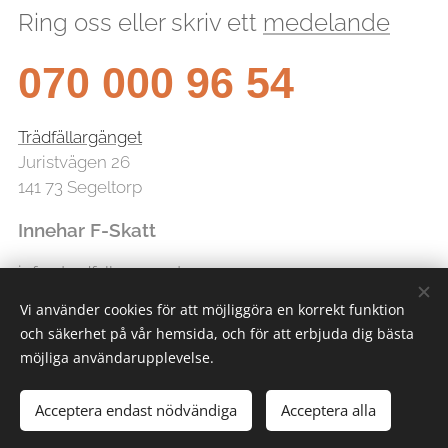
Ring oss eller skriv ett
medelande
070 000 96 54
Trädfällargänget
Juristvägen 26
141 73 Segeltorp
Innehar F-Skatt
info@tradfallarganget.se
Vi använder cookies för att möjliggöra en korrekt funktion
och säkerhet på vår hemsida, och för att erbjuda dig bästa
möjliga användarupplevelse.
Acceptera endast nödvändiga
Acceptera alla