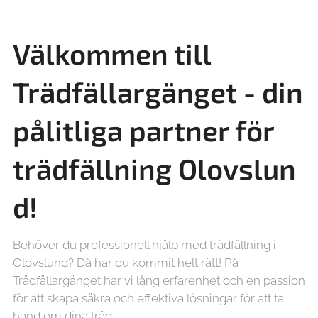
Välkommen till
Trädfällargänget - din
pålitliga partner för
trädfällning
Olovslun
d!
Behöver du professionell hjälp med trädfällning i
Olovslund? Då har du kommit helt rätt! På
Trädfällargänget har vi lång erfarenhet och en passion
för att skapa säkra och effektiva lösningar för att ta
hand om dina träd.