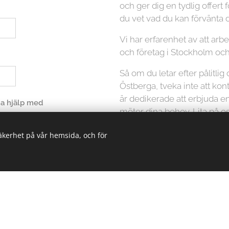
och ger dig en tydlig offert f
du vet vad du kan förvänta d
Vi har erfarenhet av att ar
och företag i Stockholm oc
Så om du letar efter pålitlig 
Östberga, tveka inte att kon
är dedikerade att erbjuda e
 ha hjälp med
möter dina behov. Lita på os
på ett säkert och effektivt sä
säkerhet på vår hemsida, och för
en kostnadsfri offert och bok
icka