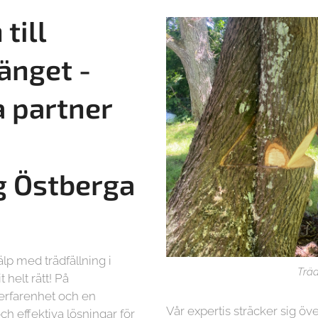
till
änget -
a partner
g
Östberga
lp med trädfällning i
Träd
helt rätt! På
 erfarenhet och en
Vår expertis sträcker sig öve
ch effektiva lösningar för