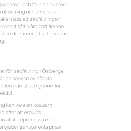
sjukdomar och fällning av stora
n utrustning och använder
kerställa att trädfällningen
ionellt sätt. Våra certifierade
dfällare kommer att ta hand om
ng.
et för trädfällning i Östberga
får en service av högsta
äkerheten främst och genomför
ektivt.
lning kan vara en kostsam
tid efter att erbjuda
utan att kompromissa med
 erbjuder transparenta priser