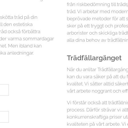
från riskbedömning till träd
träd. Vi arbetar med moder
lskötta träd på din
beprövade metoder för att sä
ll den estetiska
sker på ett tryggt och profess
räd också förbättra
arborister och skickliga trä
 under varma sommardagar
alla dina behov av trädfällni
ghet. Men ibland kan
ika anledningar.
Trädfällargänget
När du anlitar Trädfällargäng
kan du vara säker på att du 
kvalitet. Vi sätter alltid s
vårt arbete noggrant och eff
Vi förstår också att trädfäl
process. Därför strävar vi all
konkurrenskraftiga priser 
kvaliteten på vårt arbete. Vi