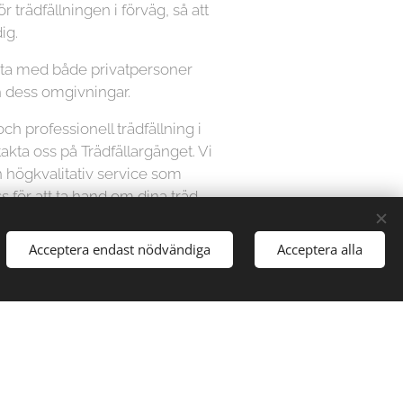
ör trädfällningen i förväg, så att
ig.
beta med både privatpersoner
h dess omgivningar.
och professionell trädfällning i
takta oss på Trädfällargänget. Vi
n högkvalitativ service som
s för att ta hand om dina träd
tt. Kontakta oss idag för att få
a din trädfällningstjänst.
Acceptera endast nödvändiga
Acceptera alla