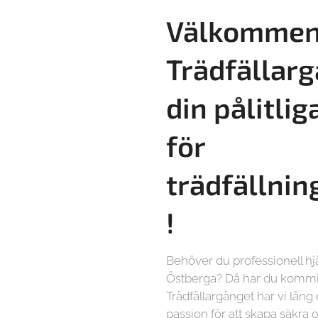
Välkommen 
Trädfällarg
din pålitlig
för
trädfällnin
!
Behöver du professionell hjä
Östberga? Då har du kommit 
Trädfällargänget har vi lång
passion för att skapa säkra o