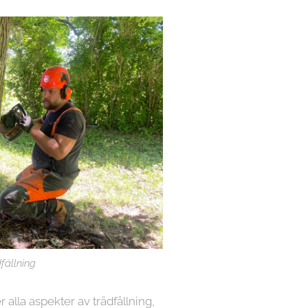
fällning
r alla aspekter av trädfällning,