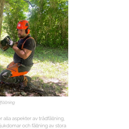
fällning
r alla aspekter av trädfällning,
sjukdomar och fällning av stora