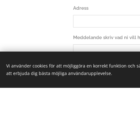
Adress
Meddelande skriv vad ni vill
Vi använder cookies för att möjliggöra en korrekt funktion och 
att erbjuda dig bästa möjliga användarupplevelse.
Sk