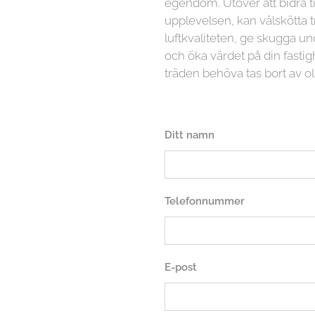
egendom. Utöver att bidra ti
upplevelsen, kan välskötta t
luftkvaliteten, ge skugga
och öka värdet på din fasti
träden behöva tas bort av ol
Ditt namn
Telefonnummer
E-post