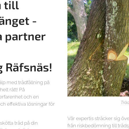
till
änget -
a partner
g
Räfsnäs!
älp med trädfällning på
elt rätt! På
 erfarenhet och en
Träd
ch effektiva lösningar för
Vår expertis sträcker sig öve
lskötta träd på din
från riskbedömning till träd