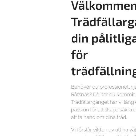
Välkommen 
Trädfällarg
din pålitlig
för
trädfällnin
Behöver du professionell hj
Räfsnäs? Då har du kommit h
Trädfällargänget har vi lång
passion för att skapa säkra o
att ta hand om dina träd.
Vi förstår vikten av att ha vä