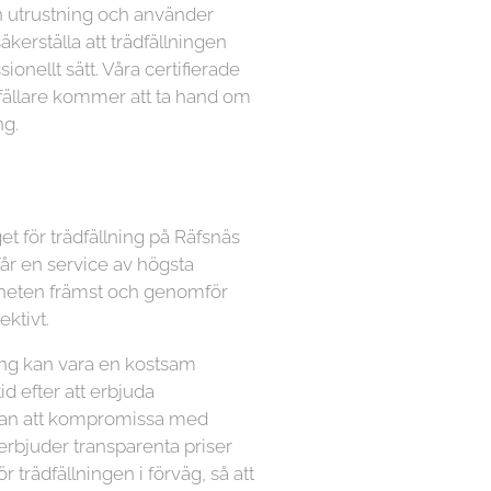
n utrustning och använder
kerställa att trädfällningen
ionellt sätt. Våra certifierade
dfällare kommer att ta hand om
ng.
et för trädfällning på Räfsnäs
får en service av högsta
äkerheten främst och genomför
ektivt.
lning kan vara en kostsam
tid efter att erbjuda
utan att kompromissa med
 erbjuder transparenta priser
ör trädfällningen i förväg, så att