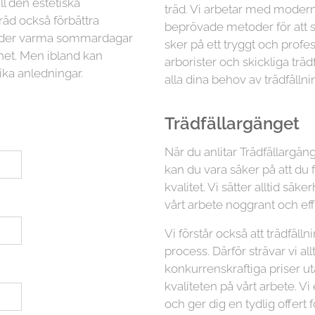
ll den estetiska
träd. Vi arbetar med moder
räd också förbättra
beprövade metoder för att sä
 under varma sommardagar
sker på ett tryggt och profess
ghet. Men ibland kan
arborister och skickliga trä
ika anledningar.
alla dina behov av trädfällni
Trädfällargänget
När du anlitar Trädfällargäng
kan du vara säker på att du 
kvalitet. Vi sätter alltid s
vårt arbete noggrant och eff
Vi förstår också att trädfäl
process. Därför strävar vi all
konkurrenskraftiga priser 
kvaliteten på vårt arbete. Vi
och ger dig en tydlig offert f