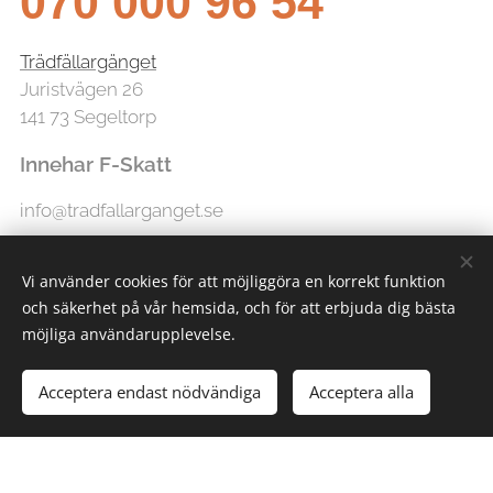
070 000 96 54
Trädfällargänget
Juristvägen 26
141 73 Segeltorp
Innehar F-Skatt
info@tradfallarganget.se
Vi använder cookies för att möjliggöra en korrekt funktion
och säkerhet på vår hemsida, och för att erbjuda dig bästa
möjliga användarupplevelse.
Acceptera endast nödvändiga
Acceptera alla