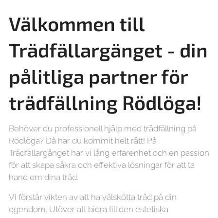
Välkommen till
Trädfällargänget - din
pålitliga partner för
trädfällning
Rödlöga!
Behöver du professionell hjälp med trädfällning på
Rödlöga? Då har du kommit helt rätt! På
Trädfällargänget har vi lång erfarenhet och en passion
för att skapa säkra och effektiva lösningar för att ta
hand om dina träd.
Vi förstår vikten av att ha välskötta träd på din
egendom. Utöver att bidra till den estetiska