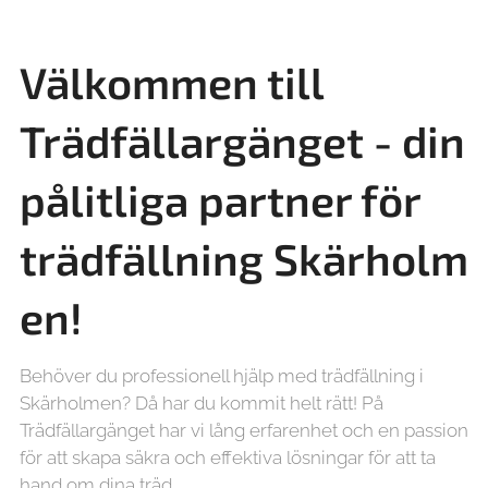
Välkommen till
Trädfällargänget - din
pålitliga partner för
trädfällning
Skärholm
en!
Behöver du professionell hjälp med trädfällning i
Skärholmen? Då har du kommit helt rätt! På
Trädfällargänget har vi lång erfarenhet och en passion
för att skapa säkra och effektiva lösningar för att ta
hand om dina träd.