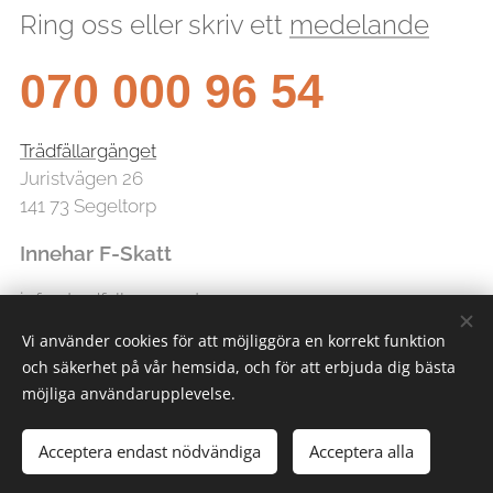
Ring oss eller skriv ett
medelande
070 000 96 54
Trädfällargänget
Juristvägen 26
141 73 Segeltorp
Innehar F-Skatt
info@tradfallarganget.se
Vi använder cookies för att möjliggöra en korrekt funktion
och säkerhet på vår hemsida, och för att erbjuda dig bästa
möjliga användarupplevelse.
Acceptera endast nödvändiga
Acceptera alla