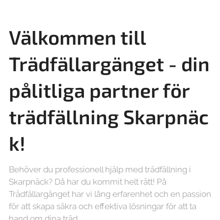
Välkommen till
Trädfällargänget - din
pålitliga partner för
trädfällning
Skarpnäc
k!
Behöver du professionell hjälp med trädfällning i
Skarpnäck? Då har du kommit helt rätt! På
Trädfällargänget har vi lång erfarenhet och en passion
för att skapa säkra och effektiva lösningar för att ta
hand om dina träd.