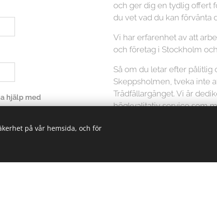
och ger dig en tydlig offert f
du vet vad du kan förvänta d
Vi har erfarenhet av att ar
och företag i Stockholm oc
Så om du letar efter pålitlig 
Skeppsholmen, tveka inte at
Trädfällargänget. Vi är dedi
 ha hjälp med
högkvalitativ service som mö
att ta hand om dina träd på et
säkerhet på vår hemsida, och för
Kontakta oss idag för att få 
din trädfällningstjänst.
icka