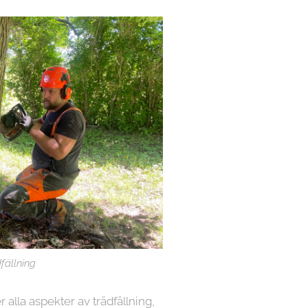
fällning
r alla aspekter av trädfällning,