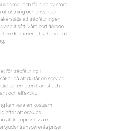
sjukdomar och fällning av stora
n utrustning och använder
kerställa att trädfällningen
ionellt sätt. Våra certifierade
dfällare kommer att ta hand om
ng.
t för trädfällning i
ker på att du får en service
 alltid säkerheten främst och
nt och effektivt.
lning kan vara en kostsam
tid efter att erbjuda
utan att kompromissa med
 erbjuder transparenta priser