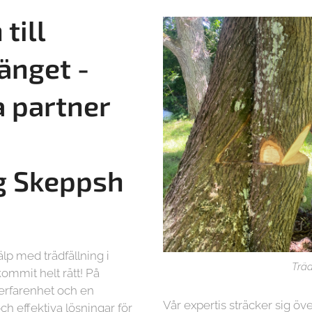
till
änget -
a partner
g
Skeppsh
lp med trädfällning i
Träd
mmit helt rätt! På
 erfarenhet och en
Vår expertis sträcker sig öve
ch effektiva lösningar för