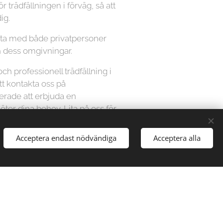
ör trädfällningen i förväg, så att
ig.
beta med både privatpersoner
h dess omgivningar.
och professionell trädfällning i
t kontakta oss på
kerade att erbjuda en
ter dina behov. Lita på oss för
t säkert och effektivt sätt.
en kostnadsfri offert och boka
Acceptera endast nödvändiga
Acceptera alla