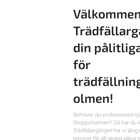
Välkommen 
Trädfällarg
din pålitlig
för
trädfällnin
olmen!
Behöver du professionell hjä
Skeppsholmen? Då har du ko
Trädfällargänget har vi lång
passion för att skapa säkra o