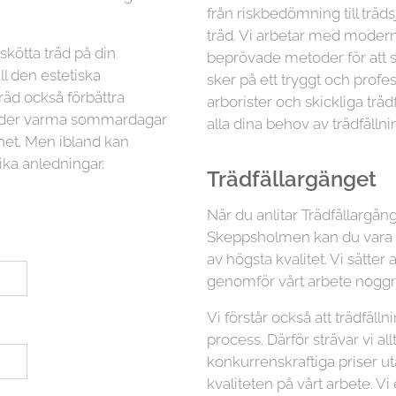
från riskbedömning till träd
träd. Vi arbetar med moder
lskötta träd på din
beprövade metoder för att sä
ll den estetiska
sker på ett tryggt och profess
räd också förbättra
arborister och skickliga trä
 under varma sommardagar
alla dina behov av trädfällni
ghet. Men ibland kan
ika anledningar.
Trädfällargänget
När du anlitar Trädfällargänge
Skeppsholmen kan du vara sä
av högsta kvalitet. Vi sätter
genomför vårt arbete noggra
Vi förstår också att trädfäl
process. Därför strävar vi all
konkurrenskraftiga priser 
kvaliteten på vårt arbete. Vi