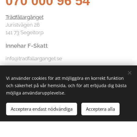
070 000 96 54
Trädfällargänget
Juristvägen 26
141 73 Segeltorp
Innehar F-Skatt
info@tradfallarganget.se
Vi använder cookies för att möjliggöra en korrekt funktion
och säkerhet på vår hemsida, och för att erbjuda dig bästa
möjliga användarupplevelse.
Acceptera endast nödvändiga
Acceptera alla