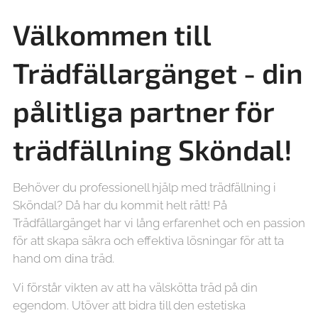
Välkommen till
Trädfällargänget - din
pålitliga partner för
trädfällning
Sköndal!
Behöver du professionell hjälp med trädfällning i
Sköndal? Då har du kommit helt rätt! På
Trädfällargänget har vi lång erfarenhet och en passion
för att skapa säkra och effektiva lösningar för att ta
hand om dina träd.
Vi förstår vikten av att ha välskötta träd på din
egendom. Utöver att bidra till den estetiska