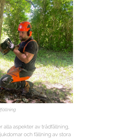
fällning
r alla aspekter av trädfällning,
sjukdomar och fällning av stora