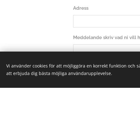
Adress
Meddelande skriv vad ni vill
Vi använder cookies för att möjliggöra en korrekt funktion och 
att erbjuda dig bästa möjliga användarupplevelse.
Sk