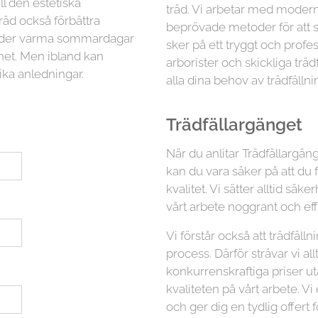
ll den estetiska
träd. Vi arbetar med moder
räd också förbättra
beprövade metoder för att sä
 under varma sommardagar
sker på ett tryggt och profess
ghet. Men ibland kan
arborister och skickliga trä
ika anledningar.
alla dina behov av trädfällni
Trädfällargänget
När du anlitar Trädfällargäng
kan du vara säker på att du 
kvalitet. Vi sätter alltid s
vårt arbete noggrant och eff
Vi förstår också att trädfäl
process. Därför strävar vi all
konkurrenskraftiga priser 
kvaliteten på vårt arbete. Vi
och ger dig en tydlig offert f