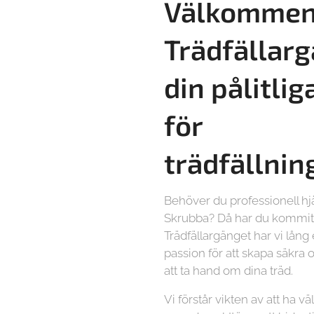
Välkommen 
Trädfällarg
din pålitlig
för
trädfällnin
Behöver du professionell hjä
Skrubba? Då har du kommit h
Trädfällargänget har vi lång
passion för att skapa säkra o
att ta hand om dina träd.
Vi förstår vikten av att ha vä