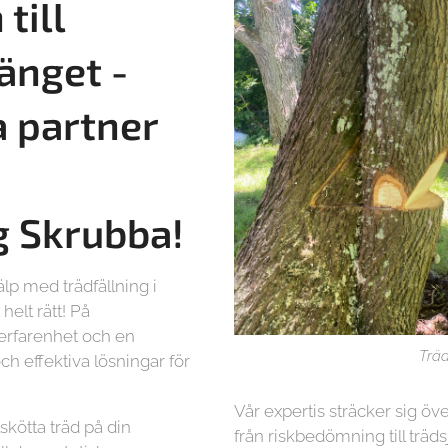
till
änget -
a partner
g
Skrubba!
lp med trädfällning i
elt rätt! På
 erfarenhet och en
Träd
ch effektiva lösningar för
Vår expertis sträcker sig öve
lskötta träd på din
från riskbedömning till träd