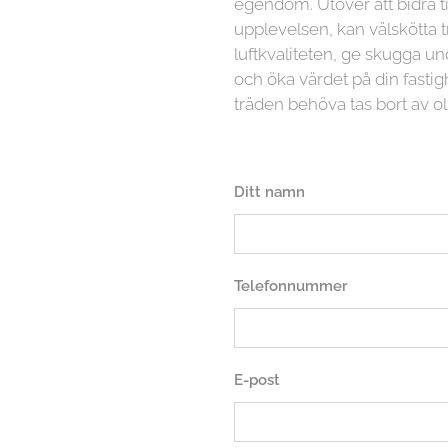
egendom. Utöver att bidra ti
upplevelsen, kan välskötta t
luftkvaliteten, ge skugga
och öka värdet på din fasti
träden behöva tas bort av ol
Ditt namn
Telefonnummer
E-post