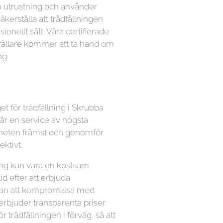
n utrustning och använder
kerställa att trädfällningen
ionellt sätt. Våra certifierade
dfällare kommer att ta hand om
ng.
et för trädfällning i Skrubba
får en service av högsta
äkerheten främst och genomför
ektivt.
lning kan vara en kostsam
tid efter att erbjuda
utan att kompromissa med
 erbjuder transparenta priser
ör trädfällningen i förväg, så att