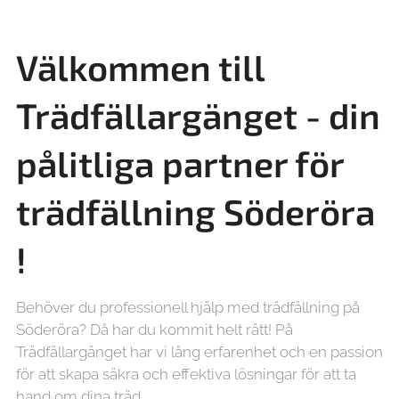
Välkommen till
Trädfällargänget - din
pålitliga partner för
trädfällning
Söderöra
!
Behöver du professionell hjälp med trädfällning på
Söderöra? Då har du kommit helt rätt! På
Trädfällargänget har vi lång erfarenhet och en passion
för att skapa säkra och effektiva lösningar för att ta
hand om dina träd.