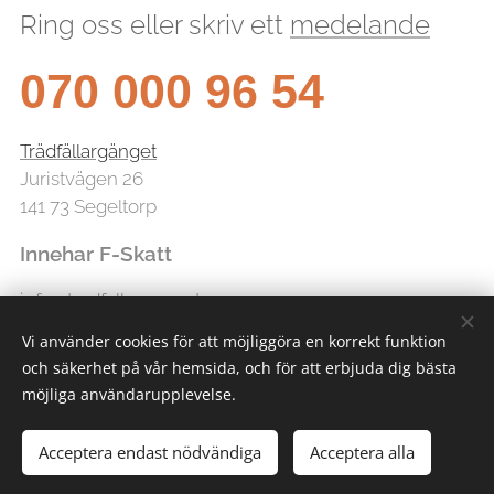
Ring oss eller skriv ett
medelande
070 000 96 54
Trädfällargänget
Juristvägen 26
141 73 Segeltorp
Innehar F-Skatt
info@tradfallarganget.se
Vi använder cookies för att möjliggöra en korrekt funktion
och säkerhet på vår hemsida, och för att erbjuda dig bästa
möjliga användarupplevelse.
Acceptera endast nödvändiga
Acceptera alla