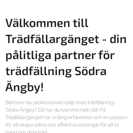
Välkommen till
Trädfällargänget - din
pålitliga partner för
trädfällning
Södra
Ängby!
Behöver du professionell hjälp med trädfällning i
Södra Ängby? Då har du kommit helt rätt! På
Trädfällargänget har vi lång erfarenhet och en passion
för att skapa säkra och effektiva lösningar för att ta
hand om dina träd.