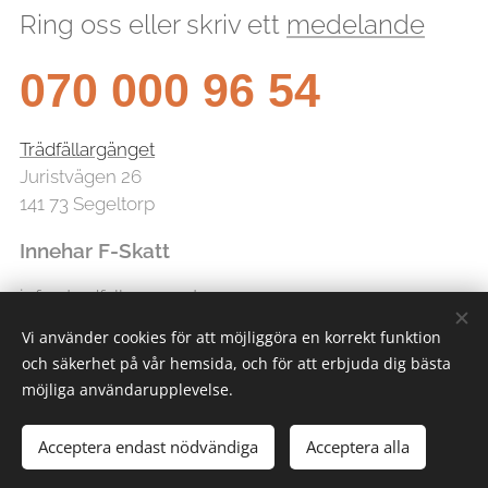
Ring oss eller skriv ett
medelande
070 000 96 54
Trädfällargänget
Juristvägen 26
141 73 Segeltorp
Innehar F-Skatt
info@tradfallarganget.se
Vi använder cookies för att möjliggöra en korrekt funktion
och säkerhet på vår hemsida, och för att erbjuda dig bästa
möjliga användarupplevelse.
Acceptera endast nödvändiga
Acceptera alla