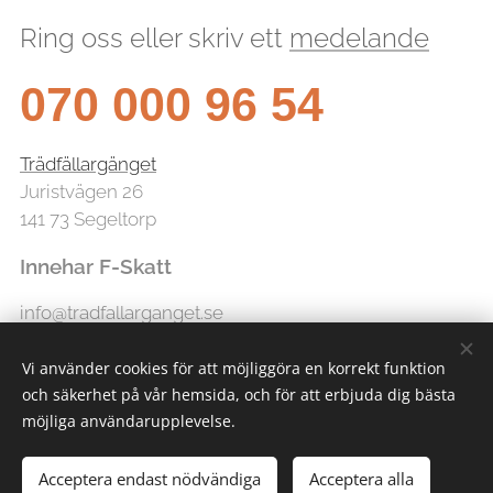
Ring oss eller skriv ett
medelande
070 000 96 54
Trädfällargänget
Juristvägen 26
141 73 Segeltorp
Innehar F-Skatt
info@tradfallarganget.se
Vi använder cookies för att möjliggöra en korrekt funktion
och säkerhet på vår hemsida, och för att erbjuda dig bästa
möjliga användarupplevelse.
Acceptera endast nödvändiga
Acceptera alla