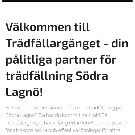
Välkommen till
Trädfällargänget - din
pålitliga partner för
trädfällning
Södra
Lagnö!
Behöver du professionell hjälp med trädfällning på
Södra Lagnö? Då har du kommit helt rätt! På
Trädfällargänget har vi lång erfarenhet och en passion
för att skapa säkra och effektiva lösningar för att ta