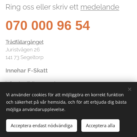
Ring oss eller skriv ett
medelande
070 000 96 54
Trädfällargänget
Juristvägen 26
141 73 Segeltorp
Innehar F-Skatt
info@tradfallarganget.se
Vi använder cookies för att möjliggöra en korrekt funktion
och säkerhet på vår hemsida, och för att erbjuda dig bästa
möjliga användarupplevelse.
Acceptera endast nödvändiga
Acceptera alla