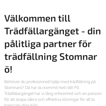
Välkommen till
Trädfällargänget - din
pålitliga partner för
trädfällning
Stomnar
ö!
Behöver du professionell hjälp med trädfällning på
Stomnarö? Då har du kommit helt rätt! På
Trädfällargänget har vi lång erfarenhet och en passion
för att skapa säkra och effektiva lösningar för att ta
hand om dina träd.