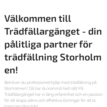
Välkommen till
Trädfällargänget - din
pålitliga partner för
trädfällning
Storholm
en!
Behöver du professionell hjälp med trädfällning på
Storholmen? Då har du kommit helt rätt! På
Trädfällargänget har vi lång erfarenhet och en passion
för att skapa säkra och effektiva lösningar för att ta
hand om dina träd.