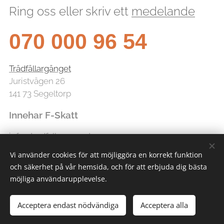
Ring oss eller skriv ett
medelande
070 000 96 54
Trädfällargänget
Juristvägen 26
141 73 Segeltorp
Innehar F-Skatt
info@tradfallarganget.se
Vi använder cookies för att möjliggöra en korrekt funktion
och säkerhet på vår hemsida, och för att erbjuda dig bästa
möjliga användarupplevelse.
Acceptera endast nödvändiga
Acceptera alla