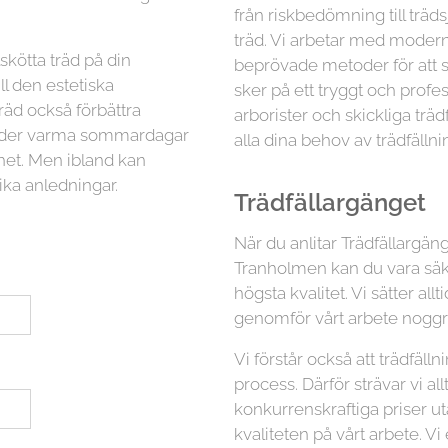
från riskbedömning till träd
träd. Vi arbetar med moder
lskötta träd på din
beprövade metoder för att sä
ll den estetiska
sker på ett tryggt och profess
räd också förbättra
arborister och skickliga trä
 under varma sommardagar
alla dina behov av trädfällni
ghet. Men ibland kan
ika anledningar.
Trädfällargänget
När du anlitar Trädfällargäng
Tranholmen kan du vara säke
högsta kvalitet. Vi sätter al
genomför vårt arbete noggra
Vi förstår också att trädfäl
process. Därför strävar vi all
konkurrenskraftiga priser 
kvaliteten på vårt arbete. Vi