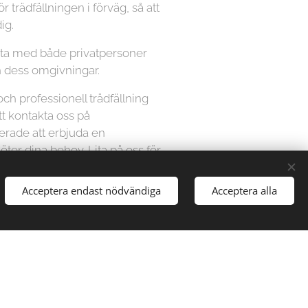
ör trädfällningen i förväg, så att
ig.
beta med både privatpersoner
h dess omgivningar.
 och professionell trädfällning
tt kontakta oss på
kerade att erbjuda en
ter dina behov. Lita på oss för
t säkert och effektivt sätt.
en kostnadsfri offert och boka
Acceptera endast nödvändiga
Acceptera alla