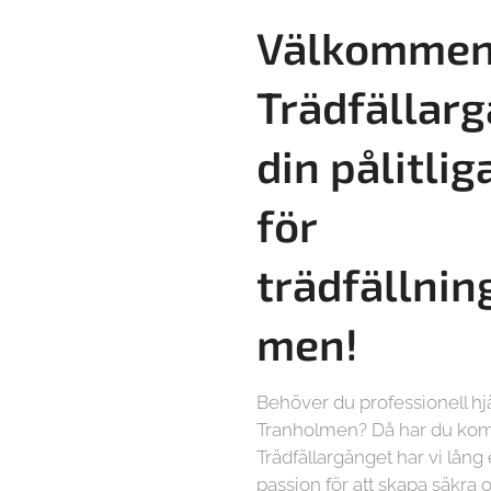
Välkommen 
Trädfällarg
din pålitlig
för
trädfällnin
men!
Behöver du professionell hj
Tranholmen? Då har du komm
Trädfällargänget har vi lång
passion för att skapa säkra o