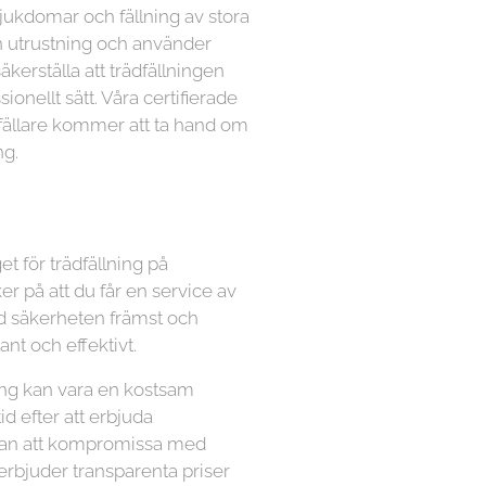
sjukdomar och fällning av stora
n utrustning och använder
kerställa att trädfällningen
ionellt sätt. Våra certifierade
dfällare kommer att ta hand om
ng.
et för trädfällning på
r på att du får en service av
ltid säkerheten främst och
nt och effektivt.
lning kan vara en kostsam
tid efter att erbjuda
utan att kompromissa med
 erbjuder transparenta priser