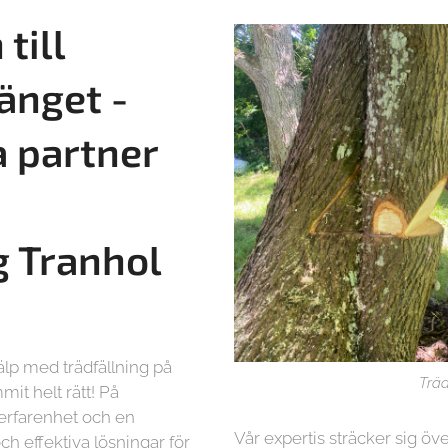
till
änget -
a partner
g
Tranhol
älp med trädfällning på
Träd
it helt rätt! På
 erfarenhet och en
Vår expertis sträcker sig öve
ch effektiva lösningar för