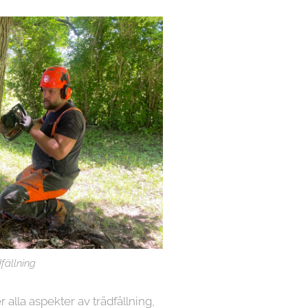
fällning
r alla aspekter av trädfällning,