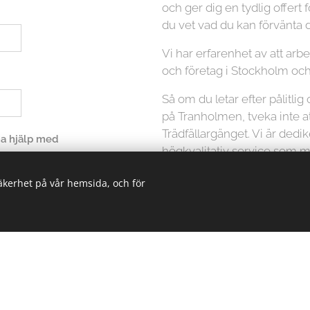
och ger dig en tydlig offert f
du vet vad du kan förvänta d
Vi har erfarenhet av att ar
och företag i Stockholm oc
Så om du letar efter pålitlig
på Tranholmen, tveka inte a
Trädfällargänget. Vi är dedi
 ha hjälp med
högkvalitativ service som mö
att ta hand om dina träd på et
säkerhet på vår hemsida, och för
Kontakta oss idag för att få 
din trädfällningstjänst.
icka