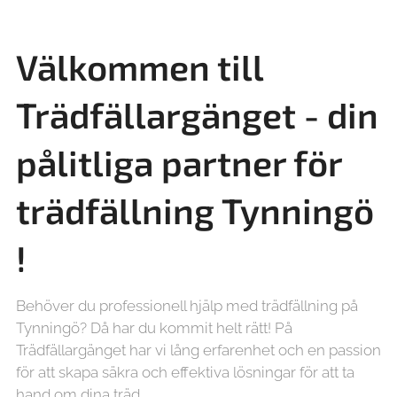
Välkommen till
Trädfällargänget - din
pålitliga partner för
trädfällning
Tynningö
!
Behöver du professionell hjälp med trädfällning på
Tynningö? Då har du kommit helt rätt! På
Trädfällargänget har vi lång erfarenhet och en passion
för att skapa säkra och effektiva lösningar för att ta
hand om dina träd.