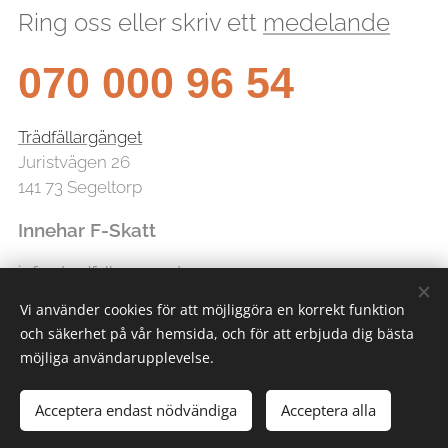
Ring oss eller skriv ett
medelande
070 000 96 54
Trädfällargänget
Juristvägen 26
141 73 Segeltorp
Innehar F-Skatt
info@tradfallarganget.se
Vi använder cookies för att möjliggöra en korrekt funktion
och säkerhet på vår hemsida, och för att erbjuda dig bästa
möjliga användarupplevelse.
Acceptera endast nödvändiga
Acceptera alla