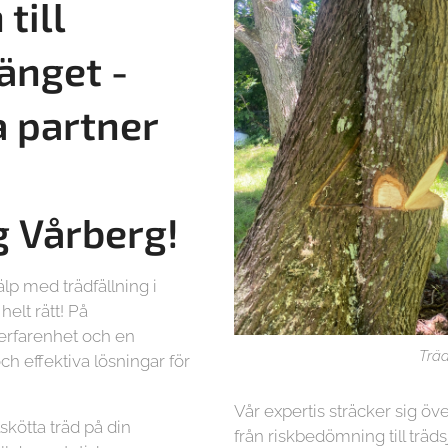
till
änget -
a partner
g
Vårberg!
lp med trädfällning i
elt rätt! På
 erfarenhet och en
Träd
ch effektiva lösningar för
Vår expertis sträcker sig öve
lskötta träd på din
från riskbedömning till träd