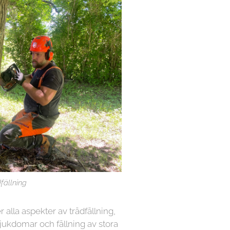
fällning
r alla aspekter av trädfällning,
sjukdomar och fällning av stora