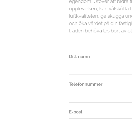
egendom. Utöver att bidra ti
upplevelsen, kan välskötta t
luftkvaliteten, ge skugga
och öka värdet på din fasti
träden behöva tas bort av ol
Ditt namn
Telefonnummer
E-post