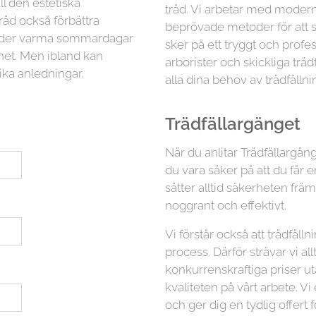
ll den estetiska
träd. Vi arbetar med moder
räd också förbättra
beprövade metoder för att sä
 under varma sommardagar
sker på ett tryggt och profess
ghet. Men ibland kan
arborister och skickliga trä
ika anledningar.
alla dina behov av trädfällni
Trädfällargänget
När du anlitar Trädfällargäng
du vara säker på att du får e
sätter alltid säkerheten fr
noggrant och effektivt.
Vi förstår också att trädfäl
process. Därför strävar vi all
konkurrenskraftiga priser 
kvaliteten på vårt arbete. Vi
och ger dig en tydlig offert f