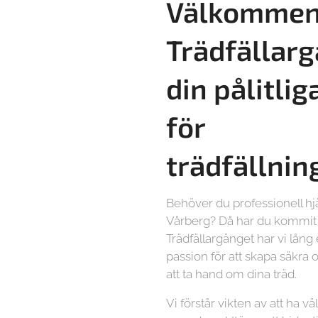
Välkommen 
Trädfällarg
din pålitlig
för
trädfällnin
Behöver du professionell hjä
Vårberg? Då har du kommit h
Trädfällargänget har vi lång
passion för att skapa säkra o
att ta hand om dina träd.
Vi förstår vikten av att ha vä