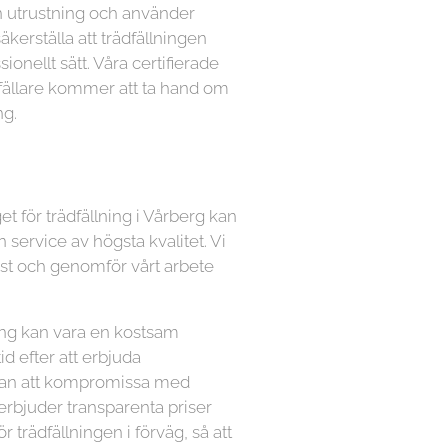
n utrustning och använder
kerställa att trädfällningen
ionellt sätt. Våra certifierade
dfällare kommer att ta hand om
ng.
et för trädfällning i Vårberg kan
n service av högsta kvalitet. Vi
ämst och genomför vårt arbete
lning kan vara en kostsam
tid efter att erbjuda
utan att kompromissa med
 erbjuder transparenta priser
ör trädfällningen i förväg, så att