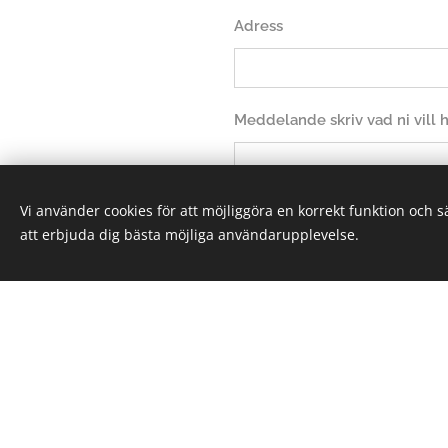
Adress
Meddelande skriv vad ni vill
Vi använder cookies för att möjliggöra en korrekt funktion och 
att erbjuda dig bästa möjliga användarupplevelse.
Sk