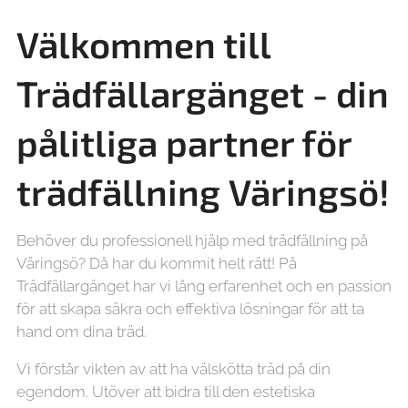
Välkommen till
Trädfällargänget - din
pålitliga partner för
trädfällning
Väringsö!
Behöver du professionell hjälp med trädfällning på
Väringsö? Då har du kommit helt rätt! På
Trädfällargänget har vi lång erfarenhet och en passion
för att skapa säkra och effektiva lösningar för att ta
hand om dina träd.
Vi förstår vikten av att ha välskötta träd på din
egendom. Utöver att bidra till den estetiska