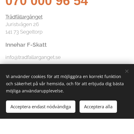
070 000 96 54
Trädfällargänget
Juristvägen 26
141 73 Segeltorp
Innehar F-Skatt
info@tradfallarganget.se
Vi använder cookies för att möjliggöra en korrekt funktion
och säkerhet på vår hemsida, och för att erbjuda dig bästa
möjliga användarupplevelse.
Acceptera endast nödvändiga
Acceptera alla