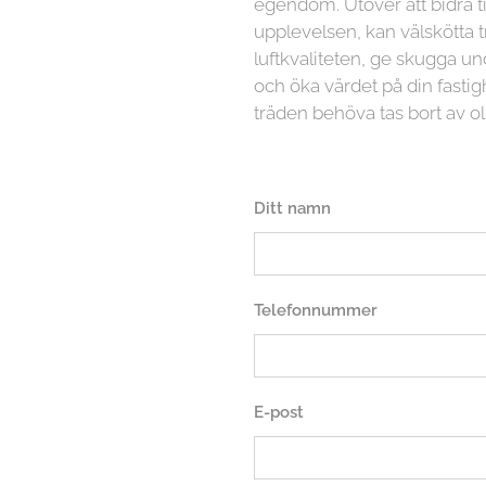
egendom. Utöver att bidra ti
upplevelsen, kan välskötta t
luftkvaliteten, ge skugga
och öka värdet på din fasti
träden behöva tas bort av ol
Ditt namn
Telefonnummer
E-post