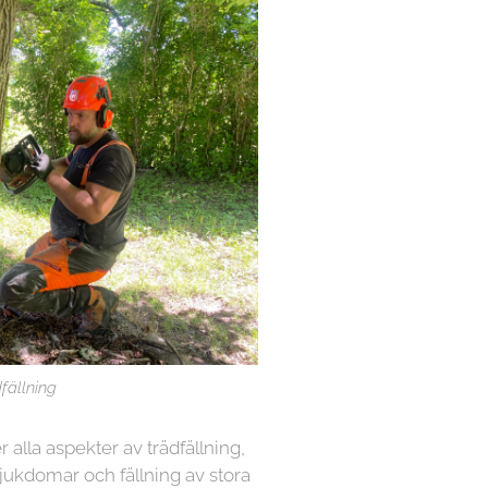
fällning
r alla aspekter av trädfällning,
sjukdomar och fällning av stora