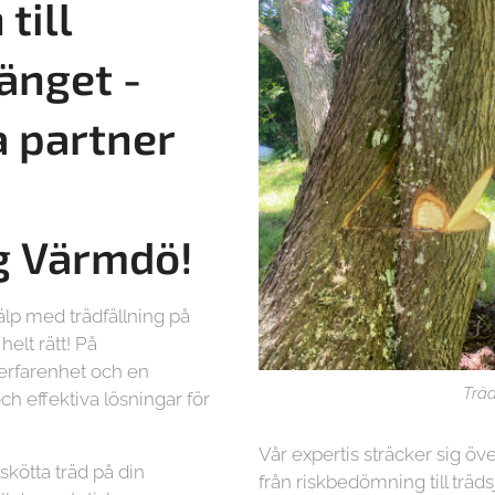
till
änget -
a partner
g
Värmdö!
älp med trädfällning på
elt rätt! På
 erfarenhet och en
Träd
ch effektiva lösningar för
Vår expertis sträcker sig öve
lskötta träd på din
från riskbedömning till träd