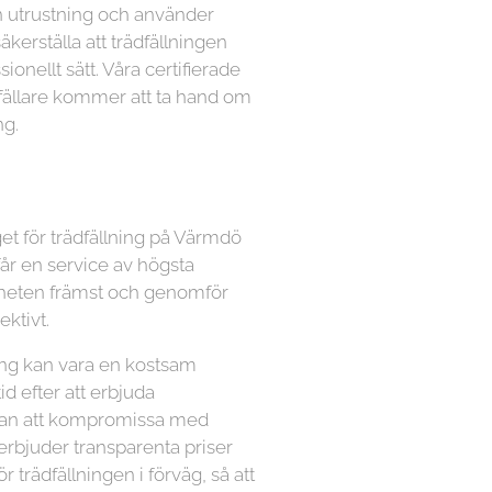
n utrustning och använder
kerställa att trädfällningen
ionellt sätt. Våra certifierade
dfällare kommer att ta hand om
ng.
get för trädfällning på Värmdö
får en service av högsta
äkerheten främst och genomför
ektivt.
lning kan vara en kostsam
tid efter att erbjuda
utan att kompromissa med
 erbjuder transparenta priser
ör trädfällningen i förväg, så att