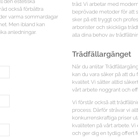
ll den estetiska
träd. Vi arbetar med moder
räd också förbättra
beprövade metoder för att sä
 under varma sommardagar
sker på ett tryggt och profess
ghet. Men ibland kan
arborister och skickliga trä
ika anledningar.
alla dina behov av trädfällni
Trädfällargänget
När du anlitar Trädfällargän
kan du vara säker på att du 
kvalitet. Vi sätter alltid s
vårt arbete noggrant och eff
Vi förstår också att trädfäl
process. Därför strävar vi all
konkurrenskraftiga priser 
kvaliteten på vårt arbete. Vi
och ger dig en tydlig offert f