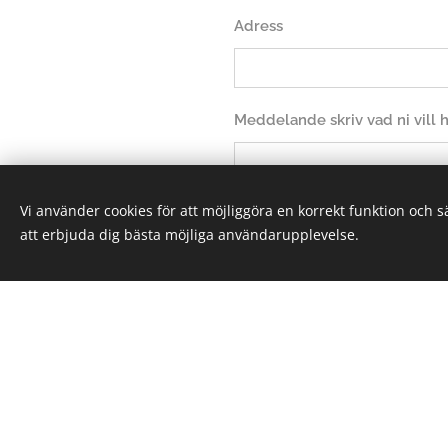
Adress
Meddelande skriv vad ni vill
Vi använder cookies för att möjliggöra en korrekt funktion och 
att erbjuda dig bästa möjliga användarupplevelse.
Sk