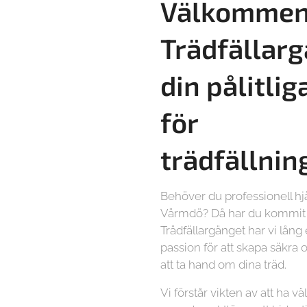
Välkommen 
Trädfällarg
din pålitlig
för
trädfällnin
Behöver du professionell hj
Värmdö? Då har du kommit h
Trädfällargänget har vi lång
passion för att skapa säkra o
att ta hand om dina träd.
Vi förstår vikten av att ha vä