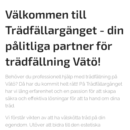
Välkommen till
Trädfällargänget - din
pålitliga partner för
trädfällning
Vätö!
Behöver du professionell hjälp med trädfällning på
Vätö? Då har du kommit helt rätt! På Trädfällargänget
har vi lång erfarenhet och en passion för att skapa
säkra och effektiva lösningar för att ta hand om dina
träd.
Vi förstår vikten av att ha välskötta träd på din
egendom. Utöver att bidra till den estetiska