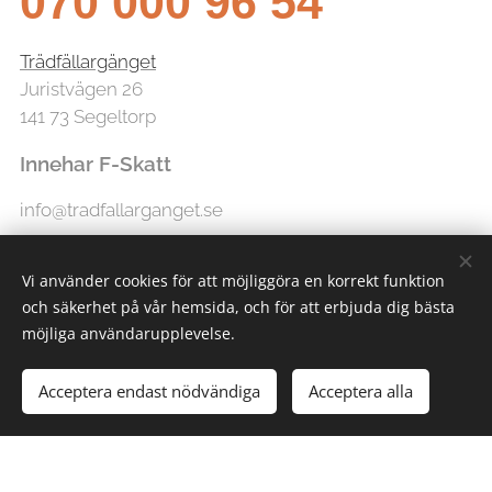
070 000 96 54
Trädfällargänget
Juristvägen 26
141 73 Segeltorp
Innehar F-Skatt
info@tradfallarganget.se
Vi använder cookies för att möjliggöra en korrekt funktion
och säkerhet på vår hemsida, och för att erbjuda dig bästa
möjliga användarupplevelse.
Acceptera endast nödvändiga
Acceptera alla