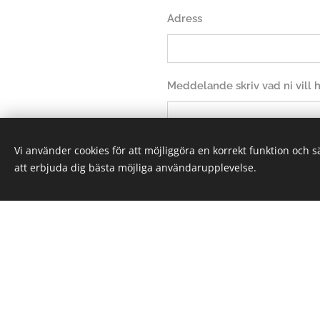
Adress
Meddelande skriv vad ni vill
Vi använder cookies för att möjliggöra en korrekt funktion och 
att erbjuda dig bästa möjliga användarupplevelse.
Sk