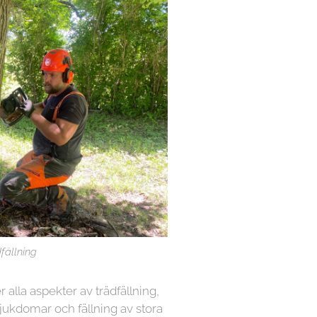
fällning
r alla aspekter av trädfällning,
sjukdomar och fällning av stora