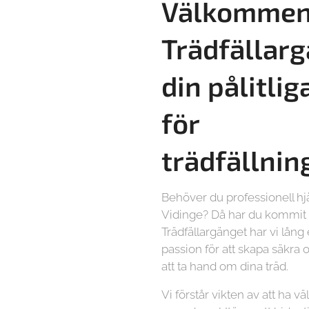
Välkommen 
Trädfällarg
din pålitlig
för
trädfällnin
Behöver du professionell hj
Vidinge? Då har du kommit h
Trädfällargänget har vi lång
passion för att skapa säkra o
att ta hand om dina träd.
Vi förstår vikten av att ha vä