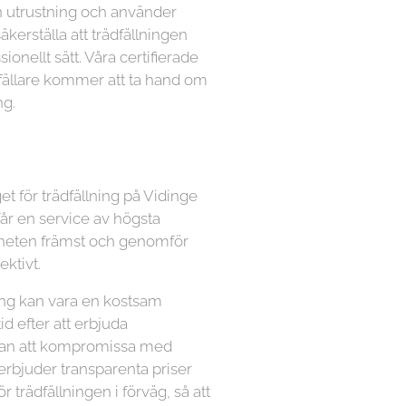
n utrustning och använder
kerställa att trädfällningen
ionellt sätt. Våra certifierade
dfällare kommer att ta hand om
ng.
et för trädfällning på Vidinge
får en service av högsta
äkerheten främst och genomför
ektivt.
lning kan vara en kostsam
tid efter att erbjuda
utan att kompromissa med
 erbjuder transparenta priser
ör trädfällningen i förväg, så att