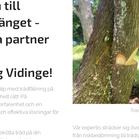
till
änget -
a partner
g
Vidinge!
älp med trädfällning på
elt rätt! På
 erfarenhet och en
Träd
ch effektiva lösningar för
Vår expertis sträcker sig öve
lskötta träd på din
från riskbedömning till träd