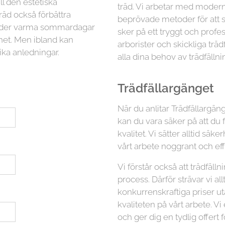
ll den estetiska
träd. Vi arbetar med moder
räd också förbättra
beprövade metoder för att sä
 under varma sommardagar
sker på ett tryggt och profess
ghet. Men ibland kan
arborister och skickliga trä
ika anledningar.
alla dina behov av trädfällni
Trädfällargänget
När du anlitar Trädfällargäng
kan du vara säker på att du 
kvalitet. Vi sätter alltid s
vårt arbete noggrant och eff
Vi förstår också att trädfäl
process. Därför strävar vi all
konkurrenskraftiga priser 
kvaliteten på vårt arbete. Vi
och ger dig en tydlig offert f