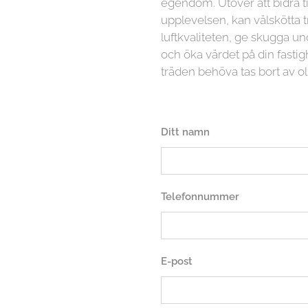
egendom. Utöver att bidra ti
upplevelsen, kan välskötta t
luftkvaliteten, ge skugga
och öka värdet på din fasti
träden behöva tas bort av ol
Ditt namn
Telefonnummer
E-post